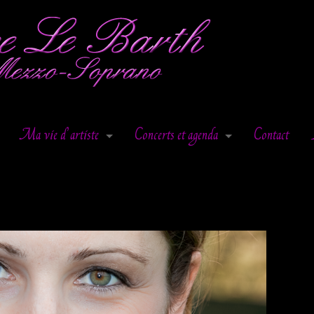
Ma vie d’artiste
Concerts et agenda
Contact
Enseignement
Dates
Prestations
Au fil de la chanson
Articles de Presse
Concert de Noël
Stabat Mater de Pergolèse
Récital « les plus beaux Avé Mar