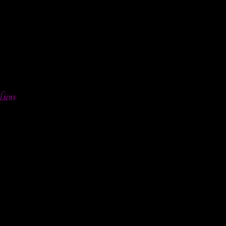
Liens
ia »