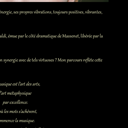
Mélodies en folies
rgie, ses propres vibrations, toujours positives, vibrantes,
L’Amour En…Chanté
valdi, émue par le côté dramatique de Massenet, libérée par la
n synergie avec de tels virtuoses ? Mon parcours reflète cette
sique est l’art des arts,
l’art métaphysique
par excellence.
où les mots s’achèvent,
mmence la musique.