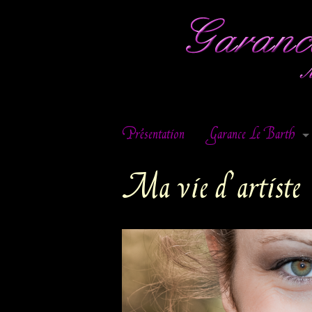
Skip
Présentation
Garance Le Barth
to
Parcours Musical
content
Ma vie d’artiste
Répertoire
Extraits