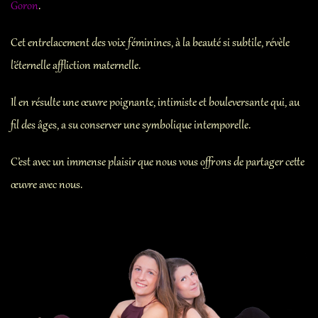
Contact
Goron
.
Liens
Cet entrelacement des voix féminines, à la beauté si subtile, révèle
l’éternelle affliction maternelle.
Il en résulte une œuvre poignante, intimiste et bouleversante qui, au
fil des âges, a su conserver une symbolique intemporelle.
C’est avec un immense plaisir que nous vous offrons de partager cette
œuvre avec nous.