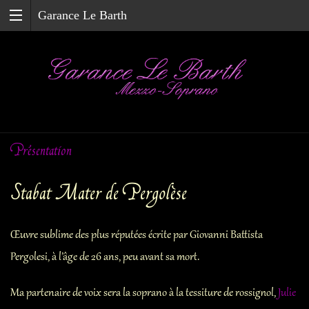
Garance Le Barth
Skip
Présentation
to
content
Garance Le Barth
Stabat Mater de Pergolèse
Ma vie d’artiste
Œuvre sublime des plus réputées écrite par Giovanni Battista
Pergolesi, à l’âge de 26 ans, peu avant sa mort.
Concerts et agenda
Ma partenaire de voix sera la soprano à la tessiture de rossignol,
Julie