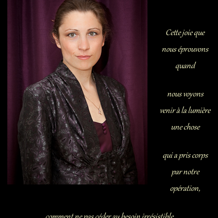
Contact
Liens
Cette joie que
nous éprouvons
quand
nous voyons
venir à la lumière
une chose
qui a pris corps
par notre
opération,
comment ne pas céder au besoin irrésistible