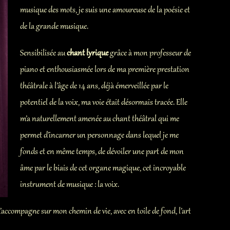
Mélodies en folies
musique des mots, je suis une amoureuse de la poésie et
de la grande musique.
L’Amour En…Chanté
Sensibilisée au
chant lyrique
grâce à mon professeur de
piano et enthousiasmée lors de ma première prestation
théâtrale à l’âge de 14 ans, déjà émerveillée par le
potentiel de la voix, ma voie était désormais tracée. Elle
m’a naturellement amenée au chant théâtral qui me
permet d’incarner un personnage dans lequel je me
fonds et en même temps, de dévoiler une part de mon
âme par le biais de cet organe magique, cet incroyable
instrument de musique : la voix.
’accompagne sur mon chemin de vie, avec en toile de fond, l’art