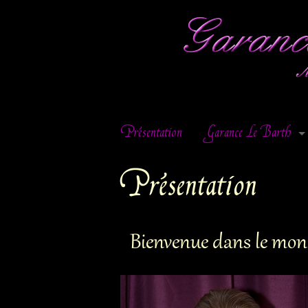
Skip
Présentation
Garance Le Barth
to
Parcours Musical
content
Présentation
Répertoire
Extraits
Bienvenue dans le mon