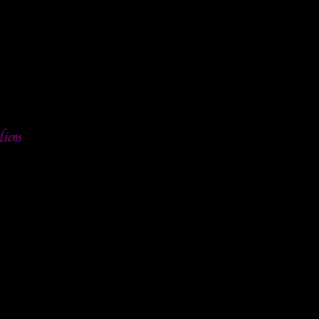
Liens
ia »