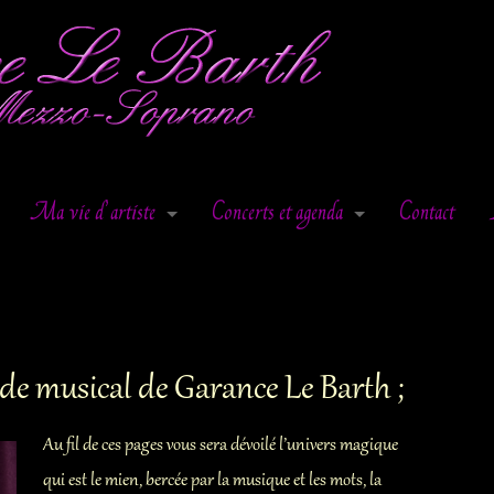
Ma vie d’artiste
Concerts et agenda
Contact
Enseignement
Dates
Prestations
Au fil de la chanson
Articles de Presse
Concert de Noël
de musical de Garance Le Barth ;
Stabat Mater de Pergolèse
Au fil de ces pages vous sera dévoilé l’univers magique
Récital « les plus beaux Avé Mar
qui est le mien, bercée par la musique et les mots, la